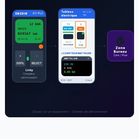
Tableau
NF C 15-
ENEDIS
G3-PLC
100
électrique
⚡
12 kVA
1 2
3
INDEX
Inter. Diff.
Disj.
024567
kWh
🏠
09/04/26
16:02
Type A
C
63A 30mA
32A
Zone
Bureau
● COMPTEUR WATTEL EM
Zone / Prise
+
-
WATTEL EM
#1
DEFIL
SELECT
239.3V
0.84A
Linky
0.00 kW
Compteur
communicant
IP30 • IK07
6 mod.
Cliquez sur un équipement — Données de démonstration