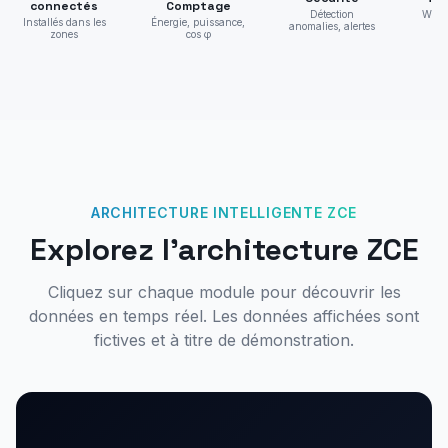
connectés
Comptage
Détection
Wi-Fi
Installés dans les
Énergie, puissance,
anomalies, alertes
zones
cos φ
ARCHITECTURE INTELLIGENTE ZCE
Explorez l'architecture ZCE
Cliquez sur chaque module pour découvrir les
données en temps réel. Les données affichées sont
fictives et à titre de démonstration.