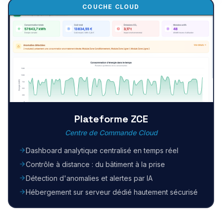
COUCHE CLOUD
Plateforme ZCE
Centre de Commande Cloud
Dashboard analytique centralisé en temps réel
Contrôle à distance : du bâtiment à la prise
Détection d'anomalies et alertes par IA
Hébergement sur serveur dédié hautement sécurisé